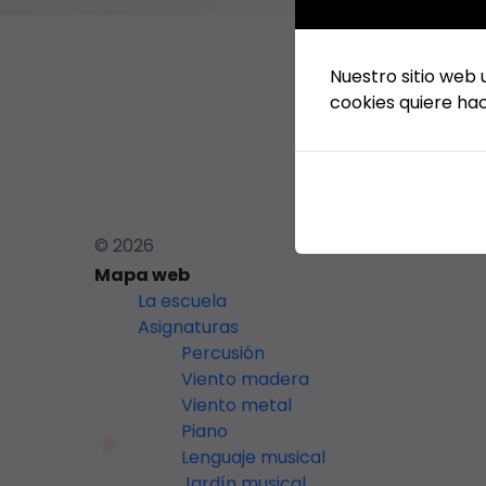
Nuestro sitio web 
cookies quiere hac
© 2026
Mapa web
La escuela
Asignaturas
Percusión
Viento madera
Viento metal
Piano
Lenguaje musical
Jardín musical